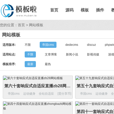
首页
源码
模板
插件
您的位置：
首页
>
网站模板
网站模板
适用版本:
不限
帝国cms
dedecms
discuz
phpwi
适用站点:
不限
文章博客
新闻小说
影视传媒
游
模板排序:
最新
最热
第六十套响应式自适应直播zb28网站模板
帝国cms
运动健身
全站自适应
[需分享币]
帝国cms
运动健身