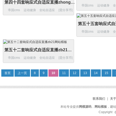
第四十四套响应式自适应直播zhongbazb网站模板
帝国cms
运动健身
帝国cms
运动健身
全站自适应
[需分享币]
帝国cms
运动健身
第五十二套响应式自适应直播zb21网站模板
帝国cms
运动健身
全站自适应
[需分享币]
首页
上一页
8
9
10
11
12
13
14
15
联系我们
|
关
本站专业提供
网模源码
，
网站模板
，建
Copyright