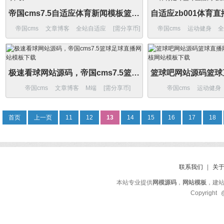
帝国cms7.5自适应体育新闻模板篮球足球新闻源码下载
帝国cms
文章博客
全站自适应
[需分享币]
帝国cms
运动健身
极速看球网站源码，帝国cms7.5篮球足球直播网站模板下载
帝国cms
文章博客
M端
[需分享币]
帝国cms
运动健身
首页
上一页
11
12
13
14
15
16
17
18
联系我们
|
关
本站专业提供
网模源码
，
网站模板
，建
Copyright