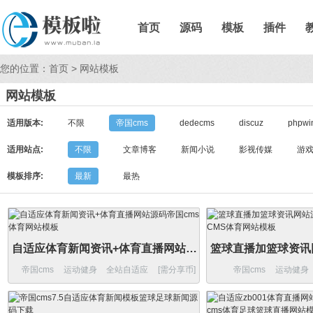
首页
源码
模板
插件
您的位置：
首页
>
网站模板
网站模板
适用版本:
不限
帝国cms
dedecms
discuz
phpwi
适用站点:
不限
文章博客
新闻小说
影视传媒
游
模板排序:
最新
最热
自适应体育新闻资讯+体育直播网站源码帝国cms体育网站模板
帝国cms
运动健身
全站自适应
[需分享币]
帝国cms
运动健身