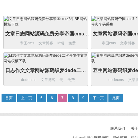
文章日志网站源码免费分享帝国cms仿牛BB网站模板下载
帝国cms
文章博客
M端
免费
帝国cms
文章博客
日志作文文章网站源码织梦dede二次开发作文网网站模板下载
dedecms
文章博客
无
免费
dedecms
文章
首页
上一页
5
6
7
8
9
下一页
尾页
联系我们
|
关